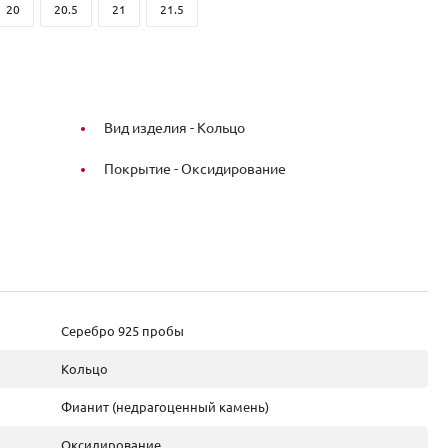
20
20.5
21
21.5
Вид изделия -
Кольцо
Покрытие -
Оксидирование
Серебро 925 пробы
Кольцо
Фианит (недрагоценный камень)
Оксидирование