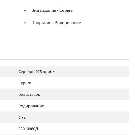
Вид изделия -
Серьги
Покрытие -
Родирование
Серебро 925 пробы
Серьги
Без вставок
Родирование
6.72
33010980Д