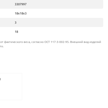
3307997
18х18х3
3
18
от фактического веса, согласно ОСТ 117-3-002-95. Внешний вид изделий
то.
И