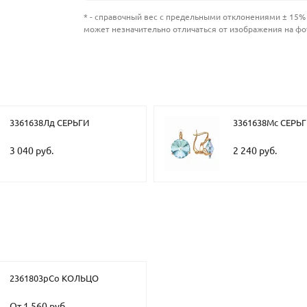
* - справочный вес с предельными отклонениями ± 15% 
может незначительно отличаться от изображения на фо
3361638Лд СЕРЬГИ
3361638Мс СЕРЬ
3 040 руб.
2 240 руб.
2361803рСо КОЛЬЦО
От 1 560 руб.