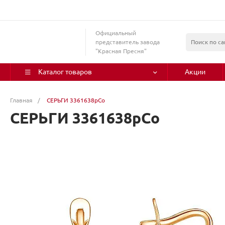
Официальный
представитель завода
"Красная Пресня"
Каталог товаров
Акции
Главная
/
СЕРЬГИ 3361638рСо
СЕРЬГИ 3361638рСо