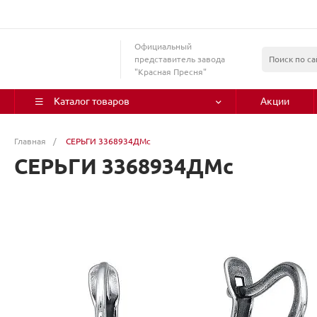
Официальный
представитель завода
"Красная Пресня"
Каталог товаров
Акции
Главная
/
СЕРЬГИ 3368934ДМс
СЕРЬГИ 3368934ДМс