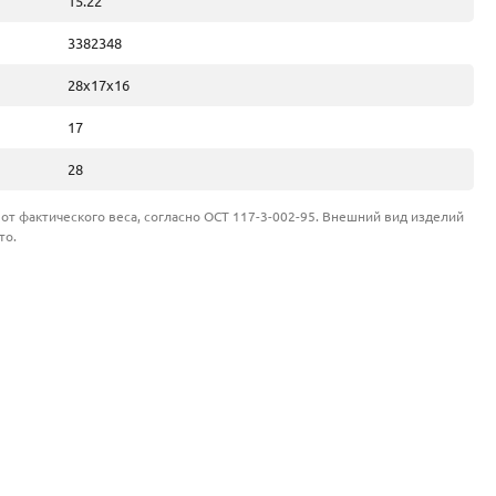
15.22
3382348
28х17х16
17
28
от фактического веса, согласно ОСТ 117-3-002-95. Внешний вид изделий
то.