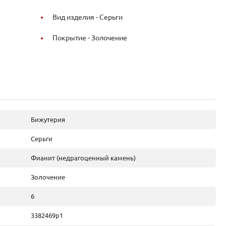
Вид изделия -
Серьги
Покрытие -
Золочение
Бижутерия
Серьги
Фианит (недрагоценный камень)
Золочение
6
3382469р1