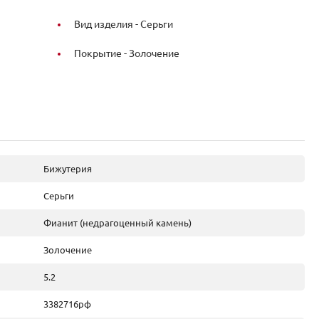
Вид изделия -
Серьги
Покрытие -
Золочение
Бижутерия
Серьги
Фианит (недрагоценный камень)
Золочение
5.2
3382716рф