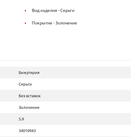
Вид изделия -
Серьги
Покрытие -
Золочение
Бижутерия
Серьги
Без вставок
Золочение
5.9
34010943