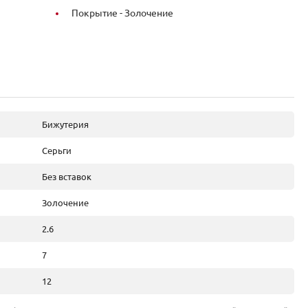
Покрытие -
Золочение
Бижутерия
Серьги
Без вставок
Золочение
2.6
7
12