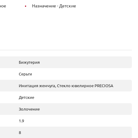
ное
Назначение -
Детские
Бижутерия
Серьги
Имитация жемчуга, Стекло ювелирное PRECIOSA
Детские
Золочение
1.9
8