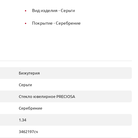
Вид изделия -
Серьги
Покрытие -
Серебрение
Бижутерия
Серьги
Стекло ювелирное PRECIOSA
Серебрение
1.34
3462197сч