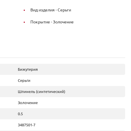
Вид изделия -
Серьги
Покрытие -
Золочение
Бижутерия
Серьги
Шпинель (синтетический)
Золочение
0.5
3487501-7