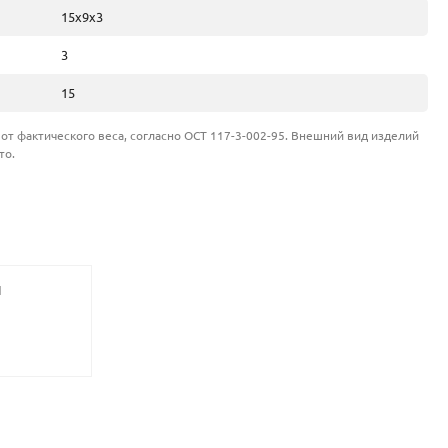
15х9х3
3
15
от фактического веса, согласно ОСТ 117-3-002-95. Внешний вид изделий
то.
И