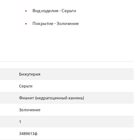
Вид изделия -
Серьги
Покрытие -
Золочение
Бижутерия
Серьги
Фианит (недрагоценный камень)
Золочение
1
3489613ф