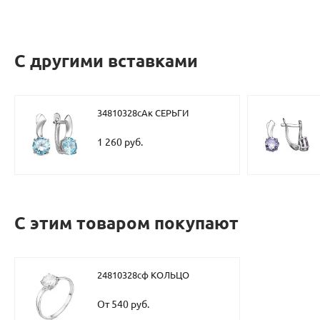
С другими вставками
34810328сАк СЕРЬГИ
1 260 руб.
С этим товаром покупают
24810328сф КОЛЬЦО
От 540 руб.