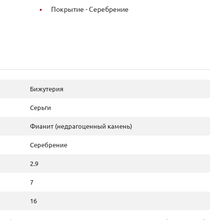
Покрытие -
Серебрение
Бижутерия
Серьги
Фианит (недрагоценный камень)
Серебрение
2.9
7
16