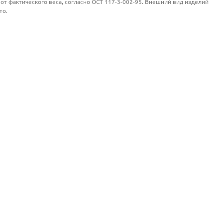
от фактического веса, согласно ОСТ 117-3-002-95. Внешний вид изделий
то.