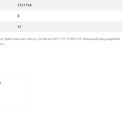
31х11х8
8
31
от фактического веса, согласно ОСТ 117-3-002-95. Внешний вид изделий
то.
И