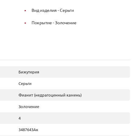
Вид изделия -
Серьги
Покрытие -
Золочение
Бижутерия
Серьги
Фианит (недрагоценный камень)
Золочение
4
3487643Ак